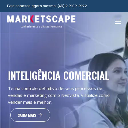
S
Fale conosco agora mesmo: (43) 9 9109-9192
k
i
p
t
o
c
o
n
t
e
n
INTELIGÊNCIA COMERCIAL
t
Tenha controle definitivo de seus processos de
vendas e marketing com o Neovista. Visualize como
vender mais e melhor.
SAIBA MAIS