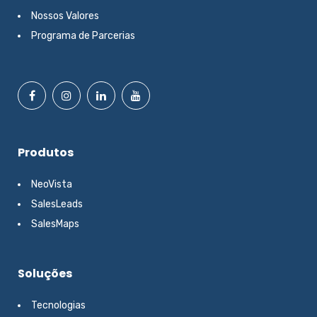
Nossos Valores
Programa de Parcerias
Produtos
NeoVista
SalesLeads
SalesMaps
Soluções
Tecnologias