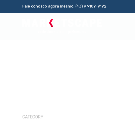
S
Fale conosco agora mesmo: (43) 9 9109-9192
k
i
p
t
o
c
o
n
t
e
n
t
VÍDEOS
Vídeos
CATEGORY