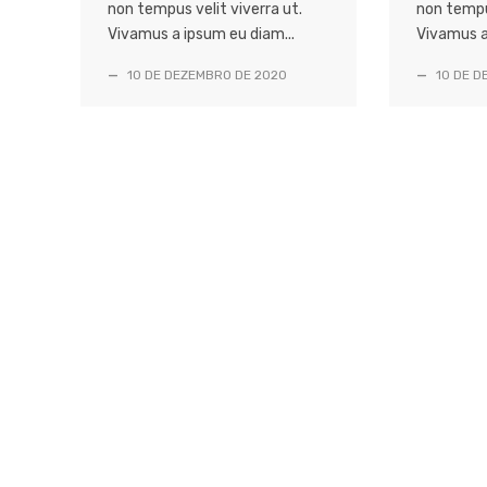
non tempus velit viverra ut.
non tempus
Vivamus a ipsum eu diam...
Vivamus a
—
10 DE DEZEMBRO DE 2020
—
10 DE D