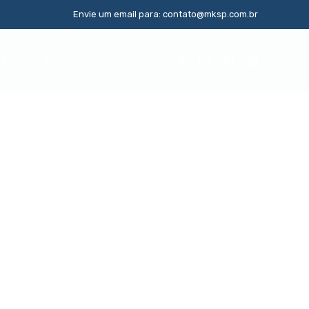
Envie um email para: contato@mksp.com.br
utos
Soluções
Contato