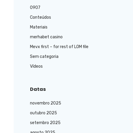
o
0907
r
Conteúdos
:
Materiais
merhabet casino
Mevx first – for rest of LOM file
Sem categoria
Vídeos
Datas
novembro 2025
outubro 2025
setembro 2025
agosto 2025